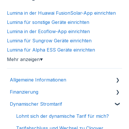
Lumina in der Huawai FusionSolar-App einrichten
Lumina für sonstige Geräte einrichten
Lumina in der Ecoflow-App einrichten
Lumina für Sungrow Geräte einrichten
Lumina für Alpha ESS Geräte einrichten
Mehr anzeigen
▼
Allgemeine Informationen
Finanzierung
Was macht Cloover und wie funktioniert es?
Dynamischer Stromtarif
Antrag & Unterlagen
Bonitätsprüfung & Genehmigung
Lohnt sich der dynamische Tarif für mich?
Finanzierungsarten & Vergleich
Tarifabschluss und Wechsel zu Cloover