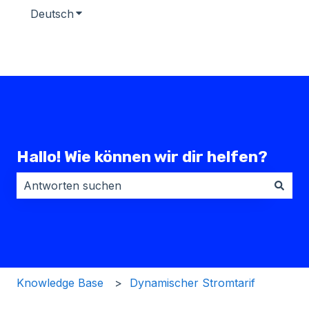
Deutsch
Untermenü für Übersetzungen anzeigen
Hallo! Wie können wir dir helfen?
Es gibt keine Vorschläge, da das Suchfeld leer ist.
Knowledge Base
Dynamischer Stromtarif