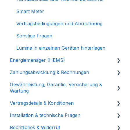
Voraussetzungen
Smart Meter
Vertragsbedingungen und Abrechnung
Sonstige Fragen
Lumina in einzelnen Geräten hinterlegen
Energiemanager (HEMS)
Zahlungsabwicklung & Rechnungen
Installation und Einrichtung
Gewährleistung, Garantie, Versicherung &
Lohnt sich der Energiemanager für mich?
Zahlungsmodalitäten & SEPA-
Wartung
Lastschriftverfahren
Vertragsdetails & Konditionen
Rechnungen & Übersicht
Garantie & Versicherung
Installation & technische Fragen
Zahlungsausfall & Verzug
Wartung & Verantwortung
Sondertilgung & Anpassungen
Rechtliches & Widerruf
Laufzeit & Rückzahlung
Kundensupport & Plattform